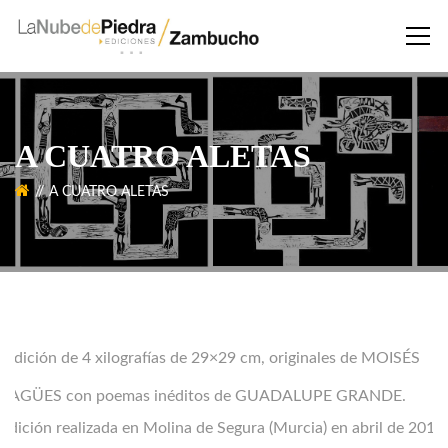
A CUATRO ALETAS
A CUATRO ALETAS
E
dición de 4 xilografías de 29×29 cm, originales de
MOISÉS
YAGÜES
con poemas inéditos de
GUADALUPE GRANDE.
Edición realizada en Molina de Segura (Murcia) en abril de 2010,