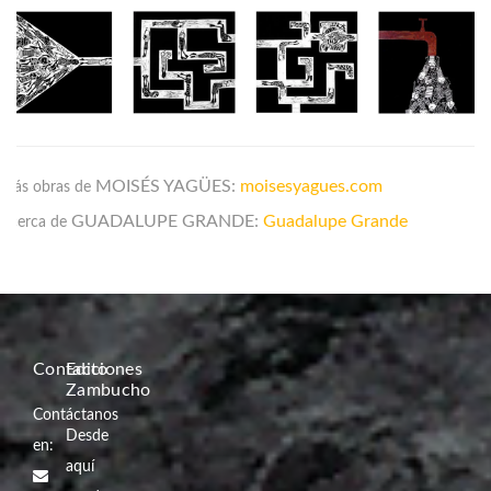
MOISÉS YAGÜES:
moisesyagues.com
Más obras de
GUADALUPE GRANDE
:
Guadalupe Grande
Acerca de
Contacto
Ediciones
Zambucho
Contáctanos
Desde
en:
aquí