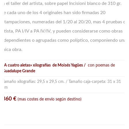
en el taller del artista, sobre papel Incisioni blanco de 310 gr.
De cada uno de los 4 originales han sido firmadas 20
estampaciones, numeradas del 1/20 al 20/20, mas 4 pruebas de
artista, PA I/IV a PA IV/IV, y pueden considerarse como obras
independientes o agrupadas como políptico, componiendo una
única obra.
«A cuatro aletas» xilografías de Moisés Yagües /
con poemas de
Guadalupe Grande
Tamaño xilografías: 29,5 x 29,5 cm. / Tamaño caja-carpeta: 31 x 31
cm
360 €
(mas costes de envío según destino)