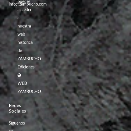
puedes
info@zambucho.com
acceder
a
nuestra
web
histórica
de
ZAMBUCHO
Ediciones:
WEB
ZAMBUCHO
Redes
Sociales
Síguenos