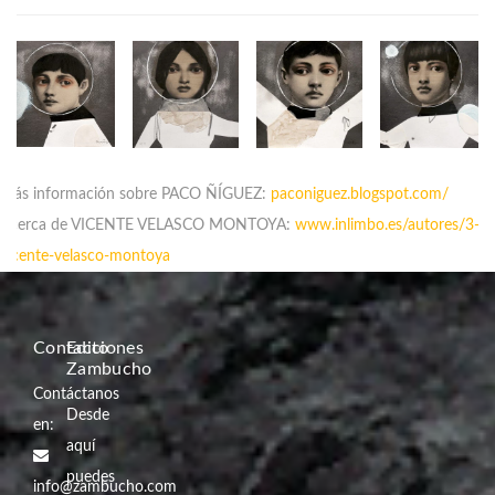
Más información sobre PACO ÑÍGUEZ:
paconiguez.blogspot.com/
Acerca de VICENTE VELASCO MONTOYA:
www.inlimbo.es/autores/3-
vicente-velasco-montoya
Contacto
Ediciones
Zambucho
Contáctanos
Desde
en:
aquí
puedes
info@zambucho.com