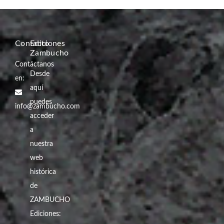
Contacto
Ediciones
Zambucho
Contáctanos
Desde
en:
aquí
puedes
info@zambucho.com
acceder
a
nuestra
web
histórica
de
ZAMBUCHO
Ediciones: