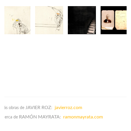
JAVIER ROZ
javierroz.com
Más obras de
:
RAMÓN MAYRATA
:
ramonmayrata.com
Acerca de