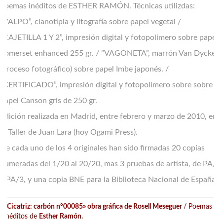
poemas inéditos de ESTHER RAMÓN. Técnicas utilizdas:
”VALPO”, cianotipia y litografía sobre papel vegetal /
”CAJETILLA 1 Y 2”, impresión digital y fotopolímero sobre papel
Somerset enhanced 255 gr. / ”VAGONETA”, marrón Van Dycke
(proceso fotográfico) sobre papel Imbe japonés. /
”CERTIFICADO”, impresión digital y fotopolímero sobre sobre
papel Canson gris de 250 gr.
Edición realizada en Madrid, entre febrero y marzo de 2010, en
el Taller de Juan Lara (hoy Ogami Press).
De cada uno de los 4 originales han sido firmadas 20 copias
numeradas del 1/20 al 20/20, mas 3 pruebas de artista, de PA/1
a PA/3, y una copia BNE para la Biblioteca Nacional de España.
«Cicatriz: carbón nº00085
» obra gráfica de Rosell Meseguer
/ Poemas
inéditos de
Esther Ramón.