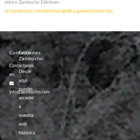
Histórico Zambucho Ediciones:
http://zambucho.com/ediciones/grafica_poesia/cicatriz.htm
Contacto
Ediciones
Zambucho
Contáctanos
Desde
en:
aquí
puedes
info@zambucho.com
acceder
a
nuestra
web
histórica