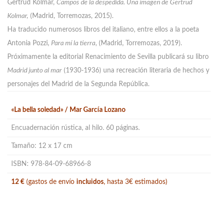
Gertrud Kolmar,
Campos de la despedida. Una imagen de Gertrud
Kolmar,
(Madrid, Torremozas, 2015).
Ha traducido numerosos libros del italiano, entre ellos a la poeta
Antonia Pozzi,
Para mí la tierra
, (Madrid, Torremozas, 2019).
Próximamente la editorial Renacimiento de Sevilla publicará su libro
Madrid junto al mar
(1930-1936) una recreación literaria de hechos y
personajes del Madrid de la Segunda República.
«La bella soledad» / Mar García Lozano
Encuadernación rústica, al hilo. 60 páginas.
Tamaño: 12 x 17 cm
ISBN: 978-84-09-68966-8
12 €
(gastos de envío
incluidos
, hasta 3€ estimados)