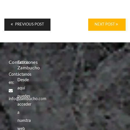
PREVIOUS POST
NEXT POST
Contacto
Ediciones
Zambucho
Contáctanos
Desde
en:
aquí
puedes
info@zambucho.com
acceder
a
nuestra
web