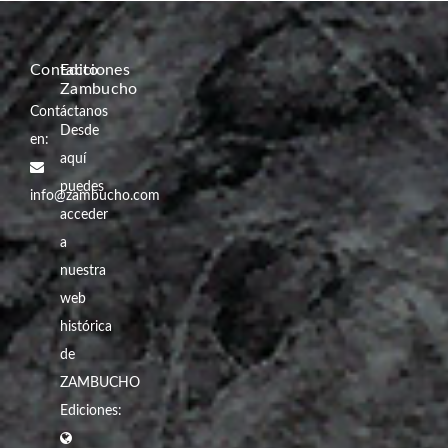
Contacto
Ediciones
Zambucho
Contáctanos
Desde
en:
aquí
puedes
info@zambucho.com
acceder
a
nuestra
web
histórica
de
ZAMBUCHO
Ediciones: