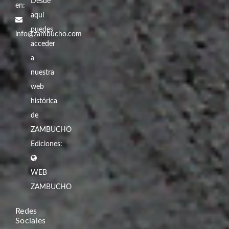
Desde
en:
aquí
puedes
info@zambucho.com
acceder
a
nuestra
web
histórica
de
ZAMBUCHO
Ediciones:
WEB
ZAMBUCHO
Redes
Sociales