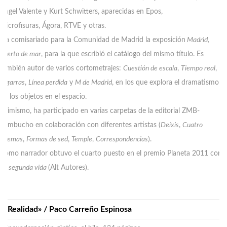
Ángel Valente y Kurt Schwitters, aparecidas en Epos,
Microfisuras, Ágora, RTVE y otras.
Ha comisariado para la Comunidad de Madrid la exposición
Madrid,
puerto de mar
, para la que escribió el catálogo del mismo título. Es
también autor de varios cortometrajes:
Cuesti
ón de escala
,
Tiempo real
,
Cigarras
,
L
ínea perdida
y
M de Madrid
, en los que explora el dramatismo
de los objetos en el espacio.
Asimismo, ha participado en varias carpetas de la editorial ZMB-
Zambucho en colaboración con diferentes artistas (
De
íxis
,
Cuatro
poemas
,
Formas de sed
,
Temple
,
Correspondencias
).
Como narrador obtuvo el cuarto puesto en el premio Planeta 2011 con
La segunda vida
(Alt Autores).
«Realidad» / Paco Carreño Espinosa