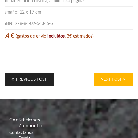
Encuadernación rústica, al hilo. 124 páginas.
Tamaño: 12 x 17 cm
ISBN: 978-84-09-54346-5
14 €
(gastos de envío
incluidos
, 3€ estimados)
PREVIOUS POST
NEXT POST
Contacto
Ediciones
Zambucho
Contáctanos