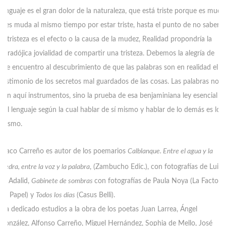
lenguaje es el gran dolor de la naturaleza, que está triste porque es muda
y es muda al mismo tiempo por estar triste, hasta el punto de no saber si
la tristeza es el efecto o la causa de la mudez, Realidad propondría la
paradójica jovialidad de compartir una tristeza. Debemos la alegría de
ese encuentro al descubrimiento de que las palabras son en realidad el
testimonio de los secretos mal guardados de las cosas. Las palabras no
son aquí instrumentos, sino la prueba de esa benjaminiana ley esencial
del lenguaje según la cual hablar de sí mismo y hablar de lo demás es lo
mismo.
P
aco Carreño es autor de los poemarios
Calblanque. Entre el agua y la
piedra, entre la voz y la palabra
, (Zambucho Edic.), con fotografías de Luis
G. Adalid,
Gabinete de sombras
con fotografías de Paula Noya (La Factoría
de Papel) y
Todos los d
ías
(Casus Belli).
Ha dedicado estudios a la obra de los poetas Juan Larrea, Ángel
González, Alfonso Carreño, Miguel Hernández, Sophia de Mello, José