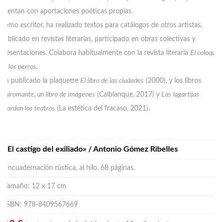
cuentan con aportaciones poéticas propias.
Como escritor, ha realizado textos para catálogos de otros artistas,
publicado en revistas literarias, participado en obras colectivas y
presentaciones. Colabora habitualmente con la revista literaria
El coloquio
de los perros
.
Ha publicado la plaquette
El libro de las ciudades
(2000), y los libros
Quiromante, un libro de imágenes
(Calblanque, 2017) y
Las lagartijas
guardan los teatros
(La estética del fracaso, 2021).
.
«El castigo del exiliado» / Antonio Gómez Ribelles
Encuadernación rústica, al hilo. 68 páginas.
Tamaño: 12 x 17 cm
ISBN: 978-8409567669