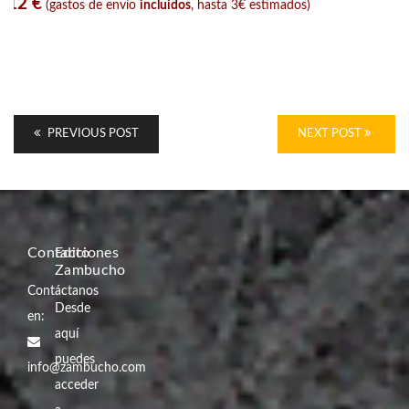
12 €
(gastos de envío
incluidos
, hasta 3€ estimados)
PREVIOUS POST
NEXT POST
Contacto
Ediciones
Zambucho
Contáctanos
Desde
en:
aquí
puedes
info@zambucho.com
acceder