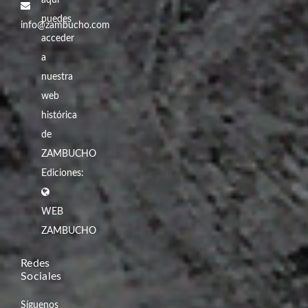
aquí
puedes
info@zambucho.com
acceder
a
nuestra
web
histórica
de
ZAMBUCHO
Ediciones:
WEB
ZAMBUCHO
Redes
Sociales
Síguenos